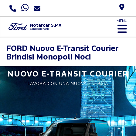
MENU
Notarcar S.P.A.
Concessionaria
FORD
Nuovo E-Transit Courier
Brindisi Monopoli Noci
NUOVO
E-TRANSIT COURIER
LAVORA CON UNA NUOVA ENERGIA