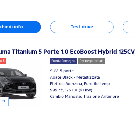
chiedi info
Test drive
ma Titanium 5 Porte 1.0 EcoBoost Hybrid 125CV
lo
3
Pronta Consegna
Per neopatentati
SUV, 5 porte
Agate Black - Metallizzata
Elettrica/benzina, Euro 6d-temp
999 cc, 125 CV (91 kW)
Cambio Manuale, Trazione Anteriore