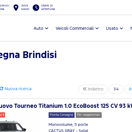
SCRIVICI
DOVE
ORARI DI
ORA
SIAMO
APERTURA
Auto
Veicoli Commerciali
Usato
gna Brindisi
Nuova ricerca
Indietro
1/4
A
ovo Tourneo Titanium 1.0 EcoBoost 125 CV 93 k
lo
1
Pronta Consegna
Per neopatentati
Monovolume, 5 porte
CACTUS GRAY - Solid