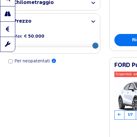
Chilometraggio
Prezzo
Max: €
50.000
Ri
Per neopatentati
FORD Pu
Disponibili: so
1/7