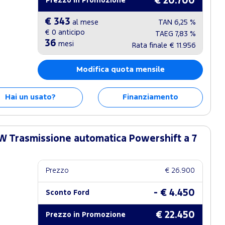
€ 20.700
Prezzo in Promozione
€ 343
al mese
TAN
6,25 %
€ 0
anticipo
TAEG
7,83 %
36
mesi
Rata finale
€ 11.956
Modifica quota mensile
Hai un usato?
Finanziamento
W Trasmissione automatica Powershift a 7
Prezzo
€ 26.900
- € 4.450
Sconto Ford
€ 22.450
Prezzo in Promozione