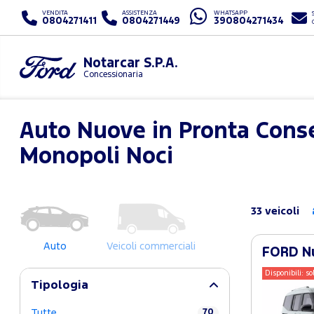
VENDITA
ASSISTENZA
WHATSAPP
0804271411
0804271449
390804271434
Notarcar S.P.A.
Concessionaria
Auto Nuove in Pronta Conse
Monopoli Noci
33 veicoli
Auto
Veicoli commerciali
FORD Nu
Disponibili: so
Tipologia
Tutte
70