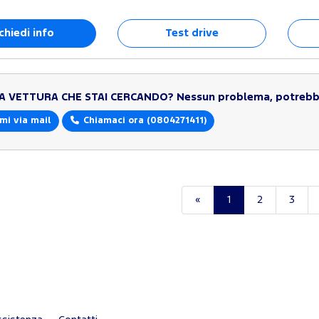
chiedi info
Test drive
LA VETTURA CHE STAI CERCANDO?
Nessun problema, potrebbe
mi via mail
Chiamaci ora
(0804271411)
«
1
2
3