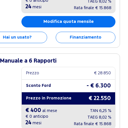
€ 0
anticipo
TAEG
8,02 %
24
mesi
Rata finale
€ 15.868
Modifica quota mensile
Hai un usato?
Finanziamento
 Manuale a 6 Rapporti
Prezzo
€ 28.850
- € 6.300
Sconto Ford
€ 22.550
Prezzo in Promozione
€ 400
al mese
TAN
6,25 %
€ 0
anticipo
TAEG
8,02 %
24
mesi
Rata finale
€ 15.868