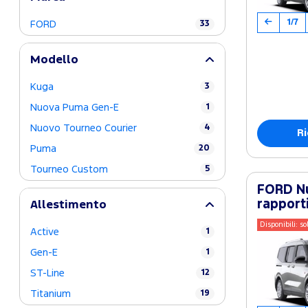
1/7
FORD
33
Modello
Kuga
3
Nuova Puma Gen-E
1
Nuovo Tourneo Courier
4
Ri
Puma
20
Tourneo Custom
5
FORD Nu
rapport
Allestimento
Disponibili: so
Active
1
Gen-E
1
ST-Line
12
Titanium
19