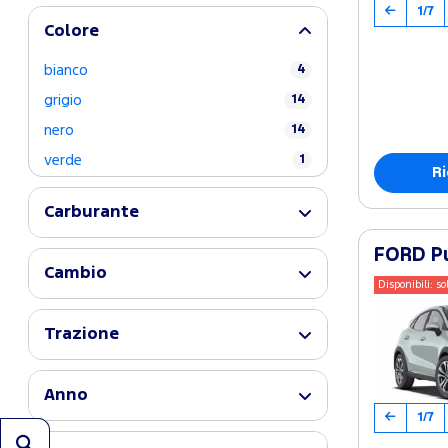
1/7
Colore
bianco
4
grigio
14
nero
14
verde
1
Ri
Carburante
FORD Pu
Cambio
Disponibili: so
Trazione
Anno
1/7