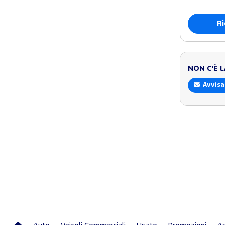
Ri
NON C'È 
Avvisa