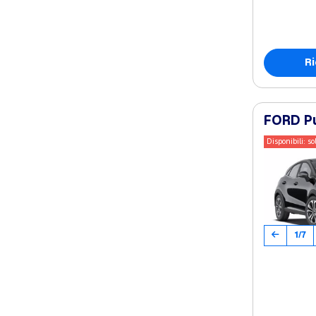
Ri
FORD Pu
Disponibili: so
1/7