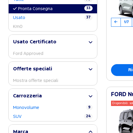
33
Pronta Consegna
Usato
37
1/7
Km0
Usato Certificato
Ford Approved
Offerte speciali
Ri
Mostra offerte speciali
FORD Nu
Carrozzeria
Disponibili: so
Monovolume
9
SUV
24
Marca