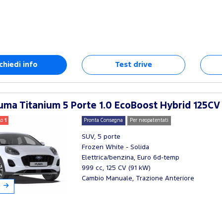
chiedi info
Test drive
ma Titanium 5 Porte 1.0 EcoBoost Hybrid 125CV
lo
1
Pronta Consegna
Per neopatentati
SUV, 5 porte
Frozen White - Solida
Elettrica/benzina, Euro 6d-temp
999 cc, 125 CV (91 kW)
Cambio Manuale, Trazione Anteriore