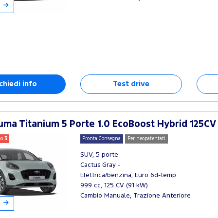
chiedi info
Test drive
ma Titanium 5 Porte 1.0 EcoBoost Hybrid 125CV
lo
3
Pronta Consegna
Per neopatentati
SUV, 5 porte
Cactus Gray -
Elettrica/benzina, Euro 6d-temp
999 cc, 125 CV (91 kW)
Cambio Manuale, Trazione Anteriore