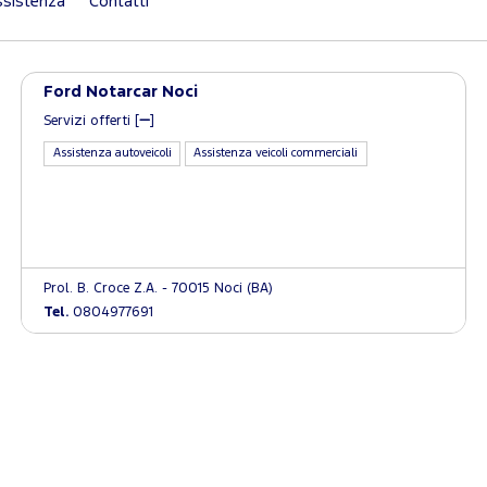
sistenza
Contatti
Ford Notarcar Noci
Servizi offerti [
]
Assistenza autoveicoli
Assistenza veicoli commerciali
Prol. B. Croce Z.A. - 70015 Noci (BA)
Tel.
0804977691